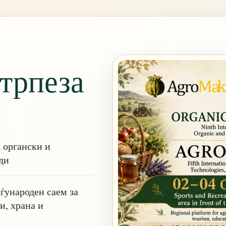
трпеза
 органски и
ди
ународен саем за
и, храна и