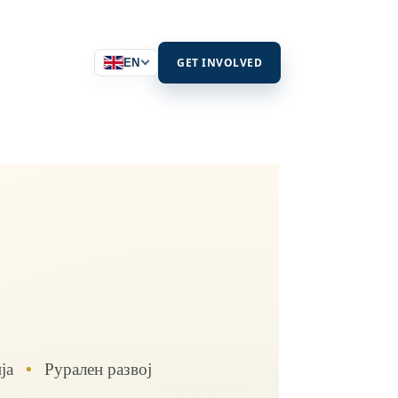
GET INVOLVED
EN
ја
•
Рурален развој