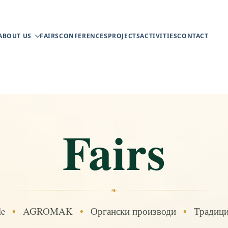
ABOUT US
FAIRS
CONFERENCES
PROJECTS
ACTIVITIES
CONTACT
Fairs
❧
le
•
AGROMAK
•
Органски производи
•
Традици