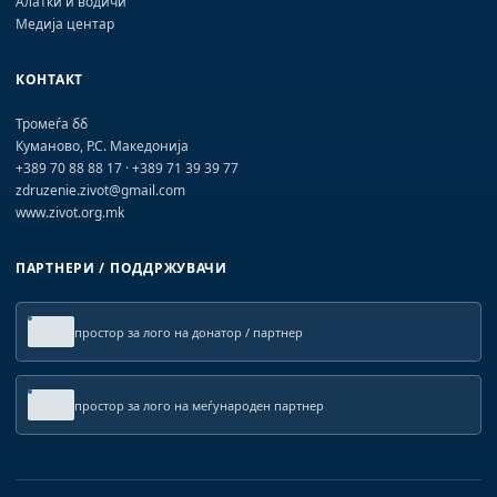
Алатки и водичи
Медија центар
КОНТАКТ
Тромеѓа бб
Куманово, Р.С. Македонија
+389 70 88 88 17 · +389 71 39 39 77
zdruzenie.zivot@gmail.com
www.zivot.org.mk
ПАРТНЕРИ / ПОДДРЖУВАЧИ
простор за лого на донатор / партнер
простор за лого на меѓународен партнер