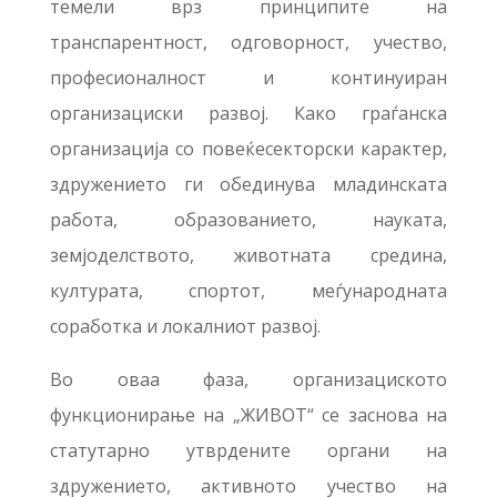
темели врз принципите на
транспарентност, одговорност, учество,
професионалност и континуиран
организациски развој. Како граѓанска
организација со повеќесекторски карактер,
здружението ги обединува младинската
работа, образованието, науката,
земјоделството, животната средина,
културата, спортот, меѓународната
соработка и локалниот развој.
Во оваа фаза, организациското
функционирање на „ЖИВОТ“ се заснова на
статутарно утврдените органи на
здружението, активното учество на