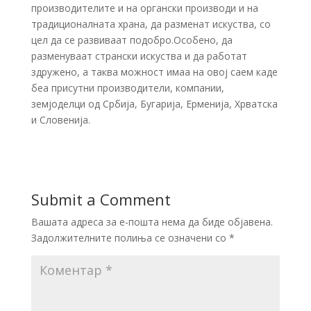
производителите и на органски производи и на
традиционалната храна, да разменат искуства, со
цел да се развиваат подобро.Особено, да
разменуваат странски искуства и да работат
здружено, а таква можност имаа на овој саем каде
беа присутни производители, компании,
земјоделци од Србија, Бугарија, Ерменија, Хрватска
и Словенија.
Submit a Comment
Вашата адреса за е-пошта нема да биде објавена.
Задолжителните полиња се означени со
*