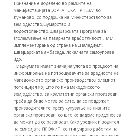
Признание е доделено во рамките на
манифестацијата „ОРГАНСКА ТРПЕЗА“ во
Куманово, со поддршка на Министерството за
земјоделство,шумарство и
водостопанство,Швајцарската Програма за
зголемување на пазарната вработливост „IME“,
имплементирана од страна на „Паладиум“,
Швајцарската амбасада, локалната самоуправа
идр.
„Медиумите имаат значајна улога во процесот на
информирање на потрошувачите за вредноста на
македонското органско производство.Големиот
потенцијал кој што го има македонското
земјоделство, за квалитетни органски производи,
треба да биде мотив за сите, да се поддржат
производителите, преку купување на нивните
органски производи, со што ќе дадеме придонес за
да можат да се развиваат.Како уредник и водител
на емисијата ПРОФИТ, континуирано работам на
теми, со кои ги промовираме успешните компании,