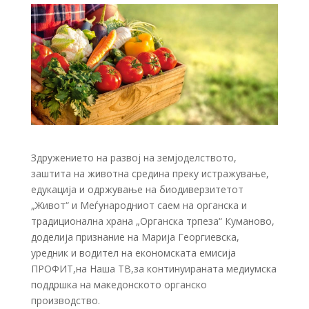
Здружението на развој на земјоделството,
заштита на животна средина преку истражување,
едукација и одржување на биодиверзитетот
„Живот“ и Меѓународниот саем на органска и
традиционална храна „Органска трпеза“ Куманово,
доделија признание на Марија Георгиевска,
уредник и водител на економската емисија
ПРОФИТ,на Наша ТВ,за континуираната медиумска
поддршка на македонското органско
производство.