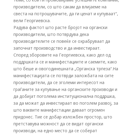
производители, со што сакам да влијаеме на
свеста на потрошувачите, да ги ценат и купуваат“,
вели Георгиевска.
Радува фактот што расте бројот на органски
производители, што потврдува дека
производителите се повеќе се охрабруваат да
започнат производство и да инвестираат.
Според зборовите на Георгиевска, како дел од
поддршката се и манифестациите и саемите, како
што беше и овогодинешната „Органска трпеза“.На
манифестацијата се потврди заложбата на сите
производители, да се зголеми интересот на
граѓаните за купување на органските производи и
да добијат поголема институционална поддршка,
за да можат да инвестираат во поголем развој, за
што ваквите манифестации даваат огромен
придонес. Тие се добар изложбен простор, што
претставува можност да се видат органски
производи, на едно место да се соберат