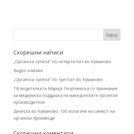
Скорешни написи
„Органска трпеза“ по четврти пат во Куманово
Видео клипинг
„Органска трпеза“ по третпат во Куманово
ТВ водителката Марија Георгиевска со признание
за медиумска поддршка на македонските органски
производители
Денеска во Куманово: 100 излагачи на саемот на
органски производи
Скорешни коментари