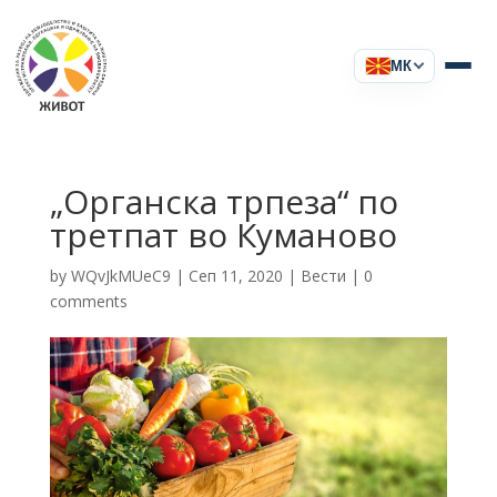
МК
„Органска трпеза“ по
третпат во Куманово
by
WQvJkMUeC9
|
Сеп 11, 2020
|
Вести
|
0
comments