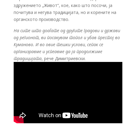
здружението „Живот“, кое, како што посочи, ја
почитува и негува традицијата, но и корените на
органското производство.
На сите што доаѓате од другите градови и држави
од регионот, ви посакувам топол и убав престој во
Куманово. И во овие тешки услови, сепак се
организравме и успеавме да ја продолжиме
традицијата
, рече Димитриевски.