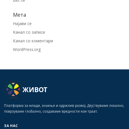
Вести
Мета
Најави се
Канал со записи
Канал со коментари
WordPress.org
ЖИВОТ
Платформа за млади, знаење и одржлив развој. Дејствуваме локално,
поврзуваме глобално, создаваме вредности кои траат.
ЗА НАС