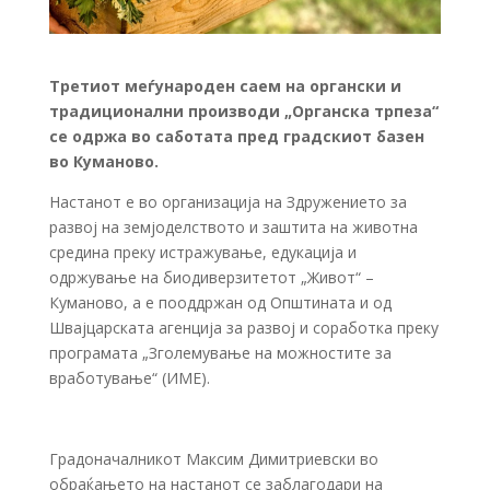
Третиот меѓународен саем на органски и
традиционални производи „Органска трпеза“
се одржа во саботата пред градскиот базен
во Куманово.
Настанот е во организација на Здружението за
развој на земјоделството и заштита на животна
средина преку истражување, едукација и
одржување на биодиверзитетот „Живот“ –
Куманово, а е пооддржан од Општината и од
Швајцарската агенција за развој и соработка преку
програмата „Зголемување на можностите за
вработување“ (ИМЕ).
Градоначалникот Максим Димитриевски во
обраќањето на настанот се заблагодари на